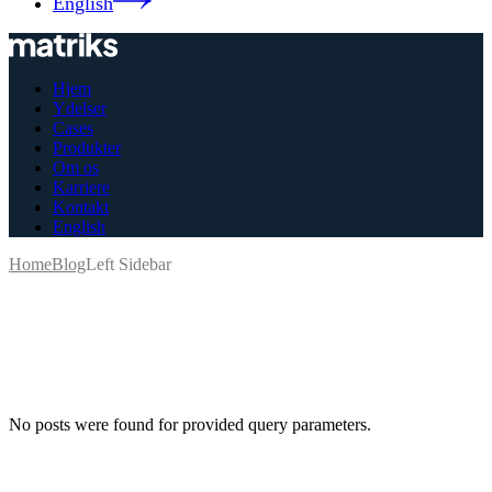
English
Hjem
Ydelser
Cases
Produkter
Om os
Karriere
Kontakt
English
Home
Blog
Left Sidebar
No posts were found for provided query parameters.