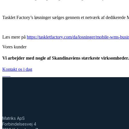
Tasklet Factory’s løsninger sælges gennem et netværk af dedikerede 
Læs mere på
https://taskletfactory.com/da/losninger/mobile-wms-busin
Vores kunder
Vi arbejder med nogle af Skandinaviens stærkeste virksomheder.
Kontakt os i dag
Matriks ApS
Forbindelsesvej 4