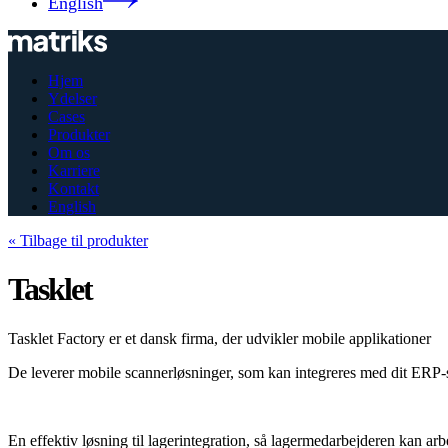
English
Hjem
Ydelser
Cases
Produkter
Om os
Karriere
Kontakt
English
« Tilbage til produkter
Tasklet
Tasklet Factory er et dansk firma, der udvikler mobile applikationer
De leverer mobile scannerløsninger, som kan integreres med dit ER
En effektiv løsning til lagerintegration, så lagermedarbejderen kan arb